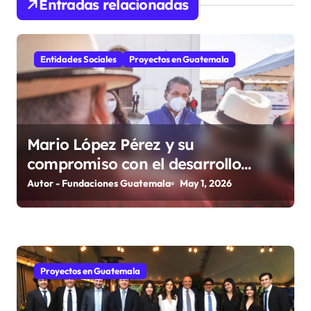
Entradas relacionadas
ó
n
Entidades Sociales
Proyectos en Guatemala
d
e
e
Mario López Pérez y su
compromiso con el desarrollo
n
social desde la Fundación Mario
Autor - Fundaciones Guatemala
May 1, 2026
t
López Estrada
r
a
Proyectos en Guatemala
d