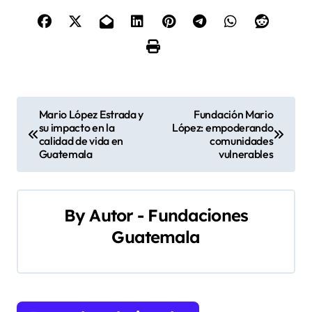
N
Mario López Estrada y
Fundación Mario
su impacto en la
López: empoderando
a
calidad de vida en
comunidades
Guatemala
vulnerables
v
e
By
Autor - Fundaciones
g
Guatemala
a
c
i