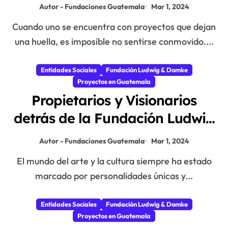
en Guatemala
Autor - Fundaciones Guatemala
Mar 1, 2024
Cuando uno se encuentra con proyectos que dejan
una huella, es imposible no sentirse conmovido....
Entidades Sociales
Fundación Ludwig & Domke
Proyectos en Guatemala
Propietarios y Visionarios
detrás de la Fundación Ludwig
& Domke
Autor - Fundaciones Guatemala
Mar 1, 2024
El mundo del arte y la cultura siempre ha estado
marcado por personalidades únicas y...
Entidades Sociales
Fundación Ludwig & Domke
Proyectos en Guatemala