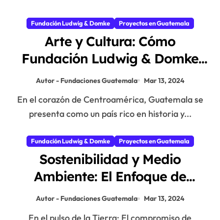
Fundación Ludwig & Domke
Proyectos en Guatemala
Arte y Cultura: Cómo
Fundación Ludwig & Domke
Enriquece a Guatemala
Autor - Fundaciones Guatemala
Mar 13, 2024
En el corazón de Centroamérica, Guatemala se
presenta como un país rico en historia y...
Fundación Ludwig & Domke
Proyectos en Guatemala
Sostenibilidad y Medio
Ambiente: El Enfoque de
Fundación Ludwig & Domke
Autor - Fundaciones Guatemala
Mar 13, 2024
En el pulso de la Tierra: El compromiso de