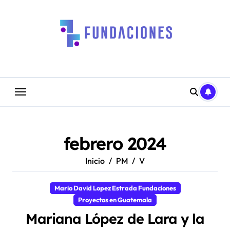
Saltar
al
contenido
febrero 2024
Inicio
PM
V
Mario David Lopez Estrada Fundaciones
Proyectos en Guatemala
Mariana López de Lara y la