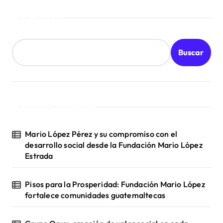
a
Buscar
g
i
Buscar
n
a
c
Posts recientes
i
Mario López Pérez y su compromiso con el
ó
desarrollo social desde la Fundación Mario López
Estrada
n
d
Pisos para la Prosperidad: Fundación Mario López
fortalece comunidades guatemaltecas
e