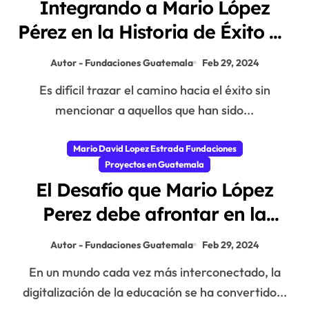
Integrando a Mario López
Pérez en la Historia de Éxito de
la Fundación Mario López
Autor - Fundaciones Guatemala
Feb 29, 2024
Estrada
Es difícil trazar el camino hacia el éxito sin
mencionar a aquellos que han sido...
Mario David Lopez Estrada Fundaciones
Proyectos en Guatemala
El Desafío que Mario López
Perez debe afrontar en la
Fundación Mario López
Autor - Fundaciones Guatemala
Feb 29, 2024
Estrada
En un mundo cada vez más interconectado, la
digitalización de la educación se ha convertido...