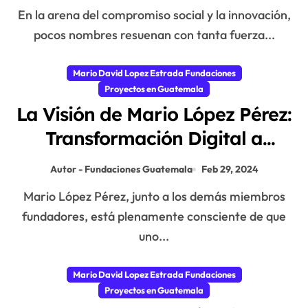
Estrada
En la arena del compromiso social y la innovación,
pocos nombres resuenan con tanta fuerza...
Mario David Lopez Estrada Fundaciones
Proyectos en Guatemala
La Visión de Mario López Pérez:
Transformación Digital a
través de la Fundación Mario
Autor - Fundaciones Guatemala
Feb 29, 2024
López Estrada
Mario López Pérez, junto a los demás miembros
fundadores, está plenamente consciente de que
uno...
Mario David Lopez Estrada Fundaciones
Proyectos en Guatemala