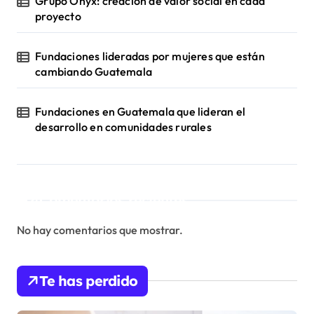
e
Grupo Onyx: creación de valor social en cada
proyecto
n
t
Fundaciones lideradas por mujeres que están
cambiando Guatemala
r
Fundaciones en Guatemala que lideran el
a
desarrollo en comunidades rurales
d
a
Comentarios recientes
s
No hay comentarios que mostrar.
Te has perdido