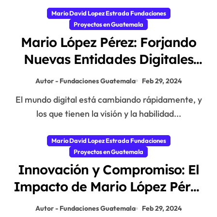
Mario David Lopez Estrada Fundaciones
Proyectos en Guatemala
Mario López Pérez: Forjando
Nuevas Entidades Digitales
con la Fundación Mario López
Autor - Fundaciones Guatemala
Feb 29, 2024
Estrada
El mundo digital está cambiando rápidamente, y
los que tienen la visión y la habilidad...
Mario David Lopez Estrada Fundaciones
Proyectos en Guatemala
Innovación y Compromiso: El
Impacto de Mario López Pérez
en la Fundación Mario López
Autor - Fundaciones Guatemala
Feb 29, 2024