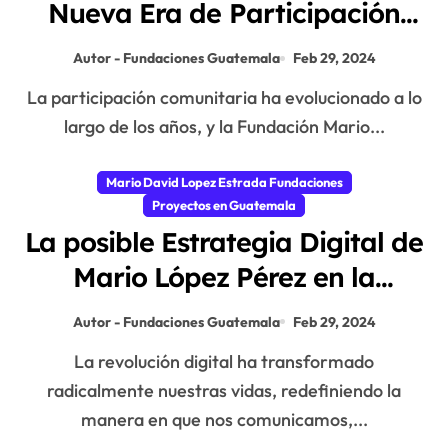
Nueva Era de Participación
Comunitaria en la Fundación
Autor - Fundaciones Guatemala
Feb 29, 2024
Mario López Estrada
La participación comunitaria ha evolucionado a lo
largo de los años, y la Fundación Mario...
Mario David Lopez Estrada Fundaciones
Proyectos en Guatemala
La posible Estrategia Digital de
Mario López Pérez en la
Fundación Mario López
Autor - Fundaciones Guatemala
Feb 29, 2024
Estrada
La revolución digital ha transformado
radicalmente nuestras vidas, redefiniendo la
manera en que nos comunicamos,...