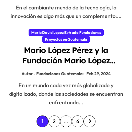
Estrada
En el cambiante mundo de la tecnología, la
innovación es algo más que un complemento:...
Mario David Lopez Estrada Fundaciones
Proyectos en Guatemala
Mario López Pérez y la
Fundación Mario López
Estrada: Innovación en Acción
Autor - Fundaciones Guatemala
Feb 29, 2024
Social y Desarrollo Sostenible
En un mundo cada vez más globalizado y
digitalizado, donde las sociedades se encuentran
enfrentando...
P
1
2
…
6