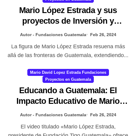
Mario López Estrada y sus
proyectos de Inversión y
Desarrollo entre Guatemala y
Autor - Fundaciones Guatemala
Feb 26, 2024
Paraguay
La figura de Mario López Estrada resuena más
allá de las fronteras de Guatemala, extendiendo...
Mario David Lopez Estrada Fundaciones
Proyectos en Guatemala
Educando a Guatemala: El
Impacto Educativo de Mario
López Estrada y la Fundación
Autor - Fundaciones Guatemala
Feb 26, 2024
Tigo
El video titulado «Mario López Estrada,
presidente de Fundación Tigo Guatemala» ofrece