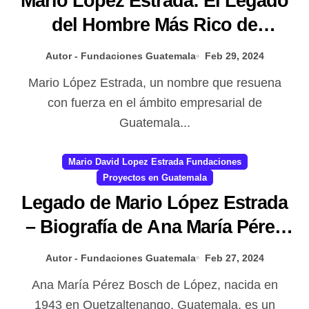
Mario López Estrada: El Legado
del Hombre Más Rico de
Guatemala
Autor - Fundaciones Guatemala
Feb 29, 2024
Mario López Estrada, un nombre que resuena
con fuerza en el ámbito empresarial de
Guatemala...
Mario David Lopez Estrada Fundaciones
Proyectos en Guatemala
Legado de Mario López Estrada
– Biografía de Ana María Pérez
Bosch de López: Una madre
Autor - Fundaciones Guatemala
Feb 27, 2024
ejemplar
Ana María Pérez Bosch de López, nacida en
1943 en Quetzaltenango, Guatemala, es un