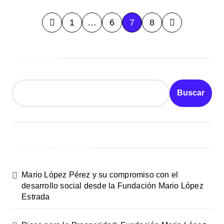
P
1
…
6
7
8
a
Buscar
g
i
Buscar
n
a
c
Posts recientes
i
Mario López Pérez y su compromiso con el
ó
desarrollo social desde la Fundación Mario López
Estrada
n