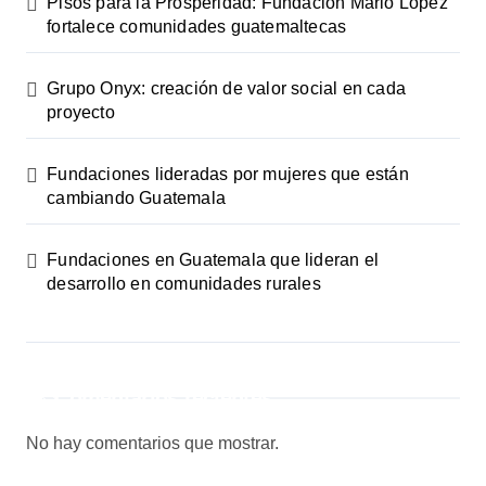
d
Pisos para la Prosperidad: Fundación Mario López
fortalece comunidades guatemaltecas
e
e
Grupo Onyx: creación de valor social en cada
proyecto
n
Fundaciones lideradas por mujeres que están
t
cambiando Guatemala
r
Fundaciones en Guatemala que lideran el
a
desarrollo en comunidades rurales
d
a
Comentarios recientes
s
No hay comentarios que mostrar.