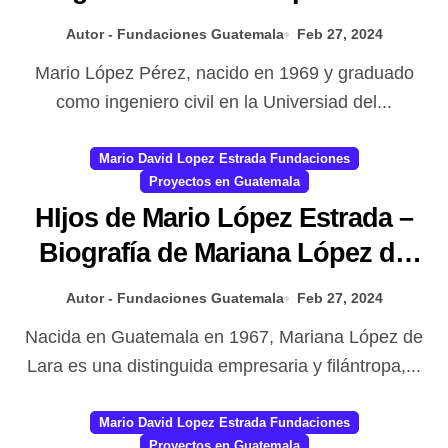
Seguidor del legado filantrópico
Autor - Fundaciones Guatemala
Feb 27, 2024
de su padre
Mario López Pérez, nacido en 1969 y graduado
como ingeniero civil en la Universiad del...
Mario David Lopez Estrada Fundaciones
Proyectos en Guatemala
HIjos de Mario López Estrada –
Biografía de Mariana López de
Lara, clave en la historia de la
Autor - Fundaciones Guatemala
Feb 27, 2024
Fundación Mario López Estrada
Nacida en Guatemala en 1967, Mariana López de
Lara es una distinguida empresaria y filántropa,...
Mario David Lopez Estrada Fundaciones
Proyectos en Guatemala