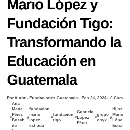
Mario López y
Fundación Tigo:
Transformando la
Educación en
Guatemala
Por Autor - Fundaciones Guatemala
Feb 24, 2024
0 Coment
Ana
María
fundacion
Hijos
Gabriela
Pérez
mario
fundacion
grupo
Mario
#
#
#
#
López
#
#
Bosch
lopez
tigo
onyx
López
Pérez
de
estrada
Estrada