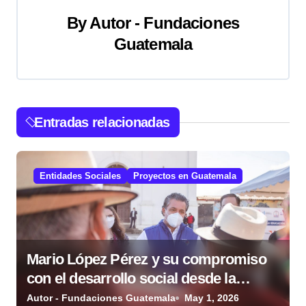
g
By
Autor - Fundaciones
a
Guatemala
c
i
Entradas relacionadas
ó
n
Entidades Sociales
Proyectos en Guatemala
d
e
e
Mario López Pérez y su compromiso
n
con el desarrollo social desde la
t
Fundación Mario López Estrada
Autor - Fundaciones Guatemala
May 1, 2026