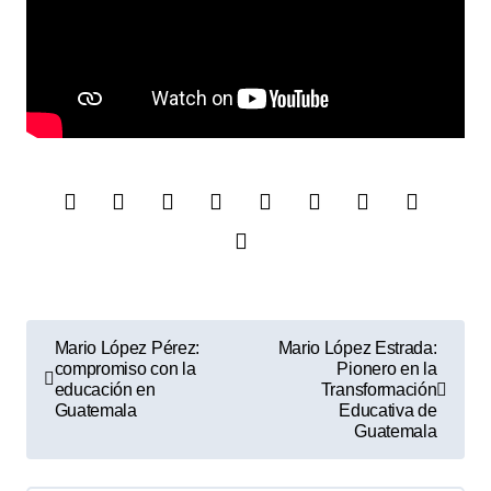
N
Mario López Pérez:
Mario López Estrada:
compromiso con la
Pionero en la
a
educación en
Transformación
Guatemala
Educativa de
v
Guatemala
e