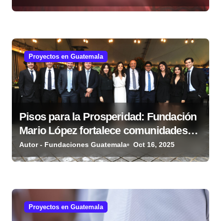
r
a
d
Proyectos en Guatemala
a
s
Pisos para la Prosperidad: Fundación
Mario López fortalece comunidades
guatemaltecas
Autor - Fundaciones Guatemala
Oct 16, 2025
Proyectos en Guatemala