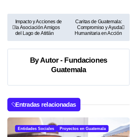
N
Impacto y Acciones de
Caritas de Guatemala:
la Asociación Amigos
Compromiso y Ayuda
a
del Lago de Atitlán
Humanitaria en Acción
v
e
By
Autor - Fundaciones
g
Guatemala
a
c
Entradas relacionadas
i
ó
Entidades Sociales
Proyectos en Guatemala
n