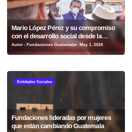
d
e
Mario López Pérez y su compromiso
e
con el desarrollo social desde la
n
Fundación Mario López Estrada
Autor - Fundaciones Guatemala
May 1, 2026
t
r
a
Entidades Sociales
d
a
s
Fundaciones lideradas por mujeres
que están cambiando Guatemala