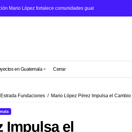
ción Mario López fortalece comunidades guatemaltecas
ial en cada proyecto
es que están cambiando Guatemala
eran el desarrollo en comunidades rurales
ciones en Guatemala
 la educación de Guatemala
oyectos en Guatemala
Cerrar
rera por la responsabilidad social
al de las empresas en Guatemala
 Estrada Fundaciones
Mario López Pérez Impulsa el Cambio 
as por fundaciones en Guatemala
emala
o con el desarrollo social desde la Fundación Mario López Es
 Impulsa el