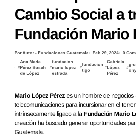
Cambio Social a t
Fundación Mario 
Por Autor - Fundaciones Guatemala
Feb 29, 2024
0 Com
Ana María
fundacion
Gabriela
fundacion
gr
#
Pérez Bosch
#
mario lopez
#
#
López
#
tigo
on
de López
estrada
Pérez
Mario López Pérez
es un hombre de negocios qu
telecomunicaciones para incursionar en el terre
intrínsecamente ligado a la
Fundación Mario L
creación ha buscado generar oportunidades par
Guatemala.