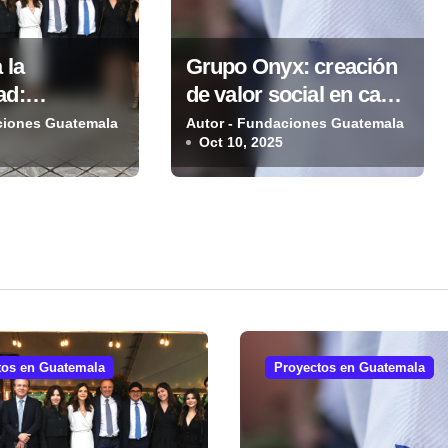
 la
Grupo Onyx: creación
ad:
de valor social en cada
 Mario
proyecto
ciones Guatemala
Autor - Fundaciones Guatemala
Oct 10, 2025
alece
des
ecas
tos en Guatemala
Proyectos en Guatemala