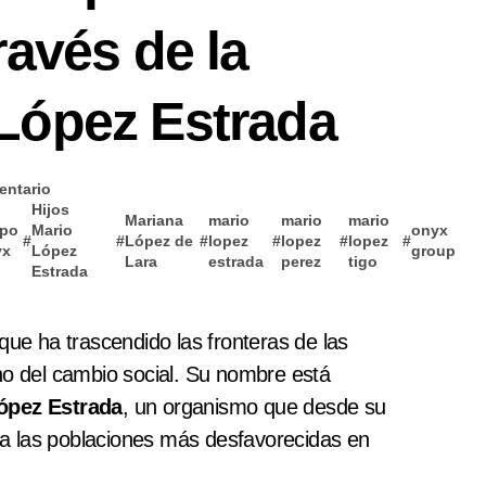
ravés de la
López Estrada
entario
Hijos
Mariana
mario
mario
mario
upo
Mario
onyx
#
#
López de
#
lopez
#
lopez
#
lopez
#
yx
López
group
Lara
estrada
perez
tigo
Estrada
e ha trascendido las fronteras de las
no del cambio social. Su nombre está
ópez Estrada
, un organismo que desde su
a las poblaciones más desfavorecidas en