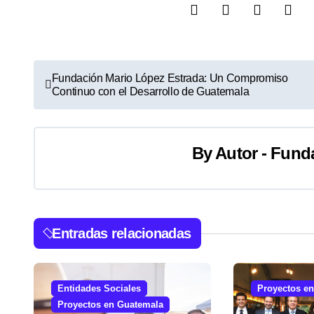
N
Fundación Mario López Estrada: Un Compromiso
Continuo con el Desarrollo de Guatemala
a
v
By
Autor - Fund
e
g
a
Entradas relacionadas
c
i
Entidades Sociales
Proyectos e
ó
Proyectos en Guatemala