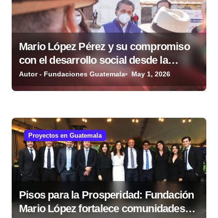
e
e
Mario López Pérez y su compromiso
n
con el desarrollo social desde la
t
Fundación Mario López Estrada
Autor - Fundaciones Guatemala
May 1, 2026
r
a
d
Proyectos en Guatemala
a
s
Pisos para la Prosperidad: Fundación
Mario López fortalece comunidades