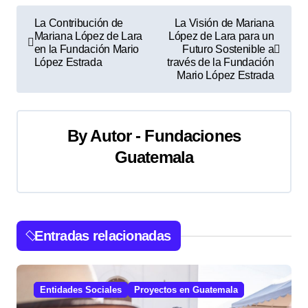
N
La Contribución de
La Visión de Mariana
Mariana López de Lara
López de Lara para un
a
en la Fundación Mario
Futuro Sostenible a
López Estrada
través de la Fundación
v
Mario López Estrada
e
g
By
Autor - Fundaciones
a
Guatemala
c
i
Entradas relacionadas
ó
n
Entidades Sociales
Proyectos en Guatemala
d