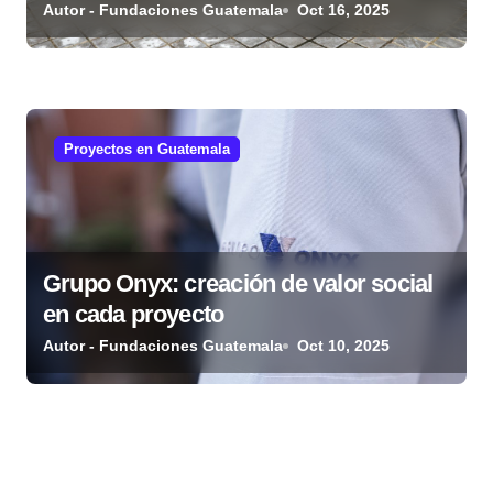
guatemaltecas
Autor - Fundaciones Guatemala
Oct 16, 2025
Proyectos en Guatemala
Grupo Onyx: creación de valor social
en cada proyecto
Autor - Fundaciones Guatemala
Oct 10, 2025