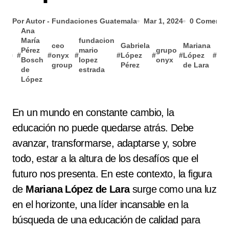
Por Autor - Fundaciones Guatemala
Mar 1, 2024
0 Comentar
Ana
María
fundacion
ceo
Gabriela
Mariana
Pérez
mario
grupo
mar
#
#
onyx
#
#
López
#
#
López
#
Bosch
lopez
onyx
lop
group
Pérez
de Lara
de
estrada
López
En un mundo en constante cambio, la
educación no puede quedarse atrás. Debe
avanzar, transformarse, adaptarse y, sobre
todo, estar a la altura de los desafíos que el
futuro nos presenta. En este contexto, la figura
de
Mariana López de Lara
surge como una luz
en el horizonte, una líder incansable en la
búsqueda de una educación de calidad para