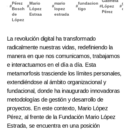
Gabriela
Pérez
Mario
mario
fundacion
gru
#
#
#
#
#
López
#
Bosch
López
lopez
tigo
ony
Pérez
de
Estraa
estrada
López
La revolución digital ha transformado
radicalmente nuestras vidas, redefiniendo la
manera en que nos comunicamos, trabajamos
e interactuamos en el día a día. Esta
metamorfosis trasciende los límites personales,
extendiéndose al ámbito organizacional y
fundacional, donde ha inaugurado innovadoras
metodologías de gestión y desarrollo de
proyectos. En este contexto, Mario López
Pérez, al frente de la Fundación Mario López
Estrada, se encuentra en una posición