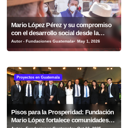
e
e
n
Mario López Pérez y su compromiso
con el desarrollo social desde la
t
Fundación Mario López Estrada
Autor - Fundaciones Guatemala
May 1, 2026
r
a
d
Proyectos en Guatemala
a
s
Pisos para la Prosperidad: Fundación
Mario López fortalece comunidades