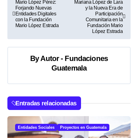
N
Mario López Pérez:
Mariana López de Lara
Forjando Nuevas
y la Nueva Era de
a
Entidades Digitales
Participación
con la Fundación
Comunitaria en la
v
Mario López Estrada
Fundación Mario
López Estrada
e
g
By
Autor - Fundaciones
a
Guatemala
c
i
ó
Entradas relacionadas
n
d
Entidades Sociales
Proyectos en Guatemala