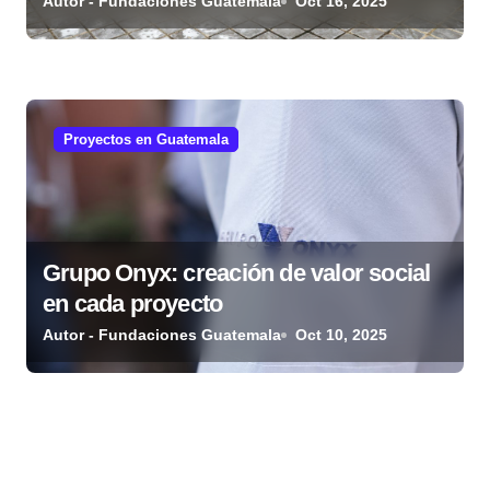
guatemaltecas
Autor - Fundaciones Guatemala
Oct 16, 2025
Proyectos en Guatemala
Grupo Onyx: creación de valor social
en cada proyecto
Autor - Fundaciones Guatemala
Oct 10, 2025