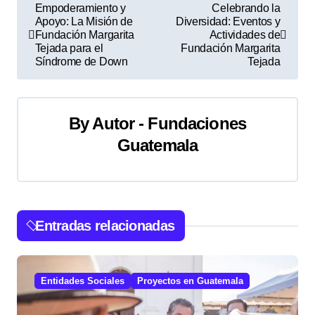
N
Empoderamiento y
Celebrando la
Apoyo: La Misión de
Diversidad: Eventos y
a
Fundación Margarita
Actividades de
Tejada para el
Fundación Margarita
v
Síndrome de Down
Tejada
e
g
By
Autor - Fundaciones
a
Guatemala
c
i
Entradas relacionadas
ó
n
Entidades Sociales
Proyectos en Guatemala
d