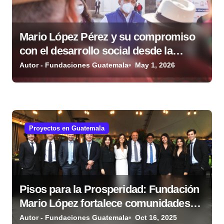
e
e
Mario López Pérez y su compromiso
n
con el desarrollo social desde la
t
Fundación Mario López Estrada
Autor - Fundaciones Guatemala
May 1, 2026
r
a
d
Proyectos en Guatemala
a
s
Pisos para la Prosperidad: Fundación
Mario López fortalece comunidades
guatemaltecas
Autor - Fundaciones Guatemala
Oct 16, 2025