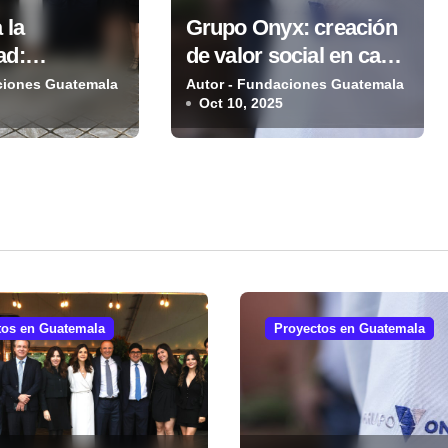
 la
Grupo Onyx: creación
ad:
de valor social en cada
 Mario
proyecto
ciones Guatemala
Autor - Fundaciones Guatemala
Oct 10, 2025
alece
des
ecas
tos en Guatemala
Proyectos en Guatemala