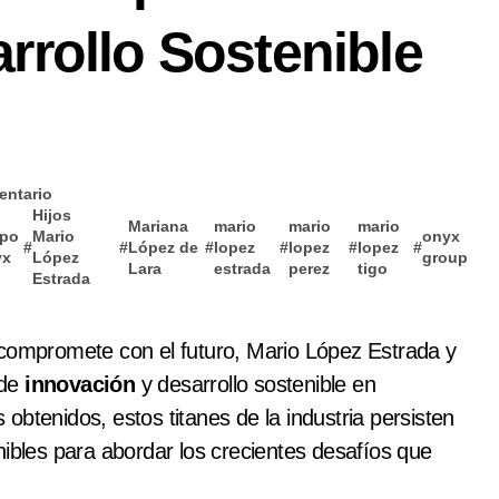
rrollo Sostenible
entario
Hijos
Mariana
mario
mario
mario
upo
Mario
onyx
#
#
López de
#
lopez
#
lopez
#
lopez
#
yx
López
group
Lara
estrada
perez
tigo
Estrada
 de
innovación
y desarrollo sostenible en
btenidos, estos titanes de la industria persisten
nibles para abordar los crecientes desafíos que