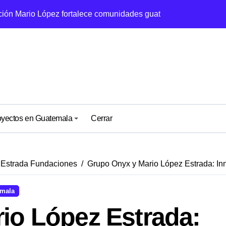
ial en cada proyecto
es que están cambiando Guatemala
eran el desarrollo en comunidades rurales
ciones en Guatemala
 la educación de Guatemala
rera por la responsabilidad social
oyectos en Guatemala
Cerrar
al de las empresas en Guatemala
as por fundaciones en Guatemala
 Estrada Fundaciones
Grupo Onyx y Mario López Estrada: In
o con el desarrollo social desde la Fundación Mario López Es
emala
io López Estrada: