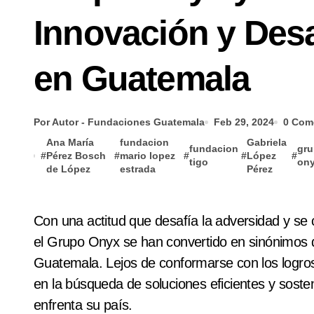
Innovación y Desa
en Guatemala
Por Autor - Fundaciones Guatemala
Feb 29, 2024
0 Com
Ana María
fundacion
Gabriela
fundacion
gr
#
Pérez Bosch
#
mario lopez
#
#
López
#
tigo
on
de López
estrada
Pérez
Con una actitud que desafía la adversidad y se compromete con el futuro, Mario López Estrada y
el Grupo Onyx se han convertido en sinónimos
Guatemala. Lejos de conformarse con los logros o
en la búsqueda de soluciones eficientes y soste
enfrenta su país.