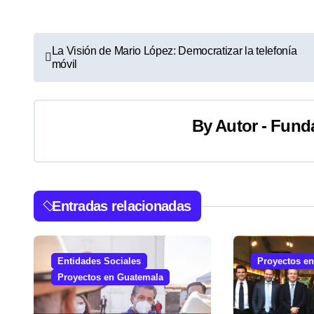
N
La Visión de Mario López: Democratizar la telefonía
móvil
a
v
By
Autor - Fund
e
g
a
Entradas relacionadas
c
i
Entidades Sociales
Proyectos e
ó
Proyectos en Guatemala
n