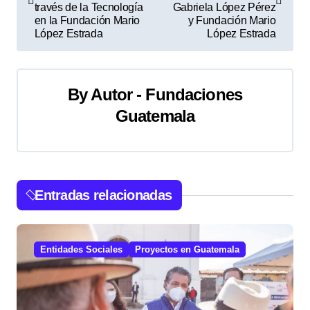
través de la Tecnología
Gabriela López Pérez
v
en la Fundación Mario
y Fundación Mario
López Estrada
López Estrada
e
g
By
Autor - Fundaciones
a
Guatemala
c
i
ó
Entradas relacionadas
n
d
Entidades Sociales
Proyectos en Guatemala
e
e