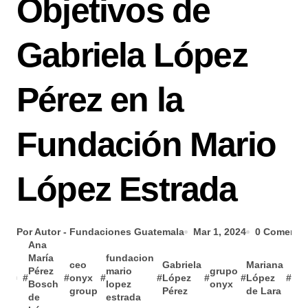
Objetivos de
Gabriela López
Pérez en la
Fundación Mario
López Estrada
Por Autor - Fundaciones Guatemala
Mar 1, 2024
0 Comentar
Ana
María
fundacion
ceo
Gabriela
Mariana
Pérez
mario
grupo
mar
#
#
onyx
#
#
López
#
#
López
#
Bosch
lopez
onyx
lop
group
Pérez
de Lara
de
estrada