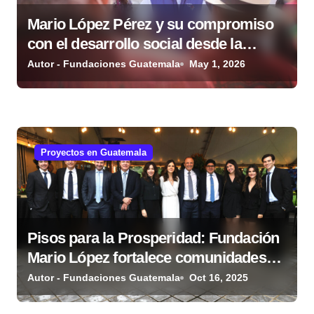
n
Mario López Pérez y su compromiso
con el desarrollo social desde la
t
Fundación Mario López Estrada
Autor - Fundaciones Guatemala
May 1, 2026
r
a
d
Proyectos en Guatemala
a
s
Pisos para la Prosperidad: Fundación
Mario López fortalece comunidades
guatemaltecas
Autor - Fundaciones Guatemala
Oct 16, 2025