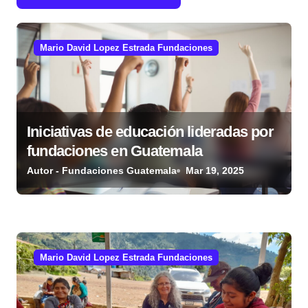
n
d
Mario David Lopez Estrada Fundaciones
e
e
n
Iniciativas de educación lideradas por
t
fundaciones en Guatemala
r
Autor - Fundaciones Guatemala
Mar 19, 2025
a
d
a
Mario David Lopez Estrada Fundaciones
s