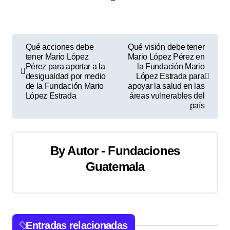
N
Qué acciones debe
Qué visión debe tener
tener Mario López
Mario López Pérez en
a
Pérez para aportar a la
la Fundación Mario
desigualdad por medio
López Estrada para
v
de la Fundación Mario
apoyar la salud en las
López Estrada
áreas vulnerables del
e
país
g
a
By
Autor - Fundaciones
Guatemala
c
i
ó
Entradas relacionadas